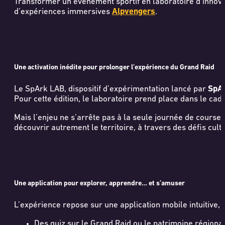
Transformer un événement sportif en laboratoire d’innovati
d’expériences immersives
Alpvengers
.
Une activation inédite pour prolonger l’expérience du Grand Raid
Le SpArk LAB, dispositif d’expérimentation lancé par
SpA
Pour cette édition, le laboratoire prend place dans le cad
Mais l’enjeu ne s’arrête pas à la seule journée de course
découvrir autrement le territoire, à travers des défis cultu
Une application pour explorer, apprendre… et s’amuser
L’expérience repose sur une application mobile intuitive, 
Des quiz sur le Grand Raid ou le patrimoine régiona