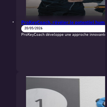
ProKeyCoach, révéler le potentiel huma
20/05/2026
ProKeyCoach développe une approche innovante ba