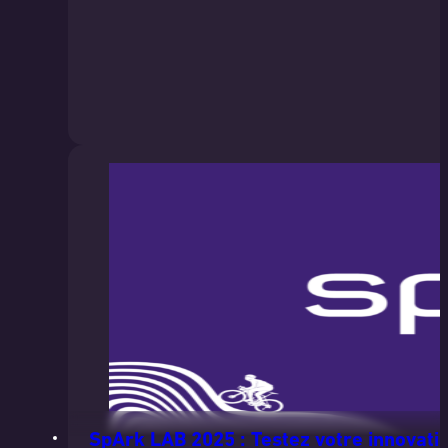
SpArk LAB 2025 : Testez votre innovatio