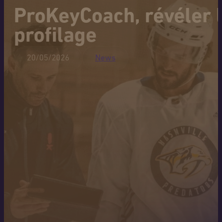
ProKeyCoach, révéler l
profilage
20/05/2026
News