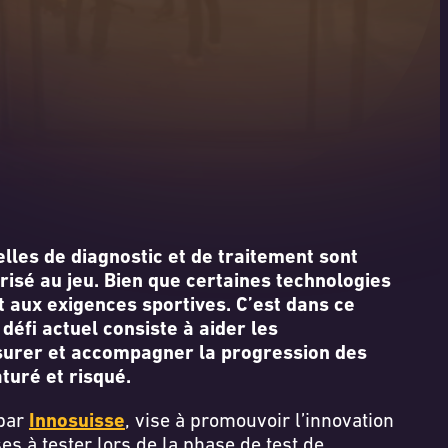
les de diagnostic et de traitement sont
risé au jeu. Bien que certaines technologies
t aux exigences sportives. C’est dans ce
éfi actuel consiste à aider les
esurer et accompagner la progression des
aturé et risqué.
 par
Innosuisse
, vise à promouvoir l’innovation
es à tester lors de la phase de test de