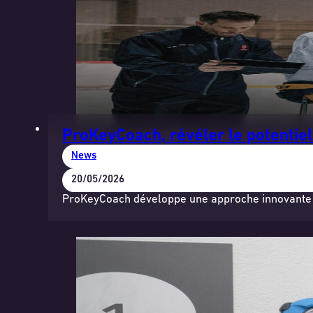
ProKeyCoach, révéler le potentie
News
20/05/2026
ProKeyCoach développe une approche innovante ba