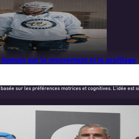
l humain par le mouvement et le profilage
sée sur les préférences motrices et cognitives. L’idée est 