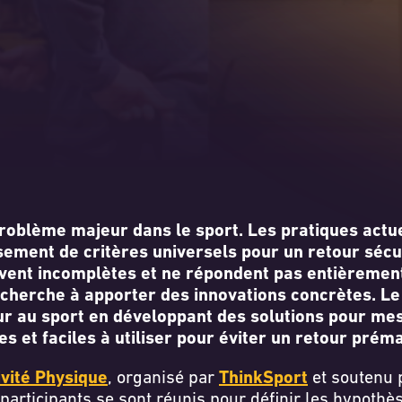
blème majeur dans le sport. Les pratiques actuel
ssement de critères universels pour un retour sécu
ouvent incomplètes et ne répondent pas entièremen
herche à apporter des innovations concrètes. Le d
tour au sport en développant des solutions pour m
es et faciles à utiliser pour éviter un retour prém
ivité Physique
, organisé par
ThinkSport
et soutenu
participants se sont réunis pour définir les hypothès