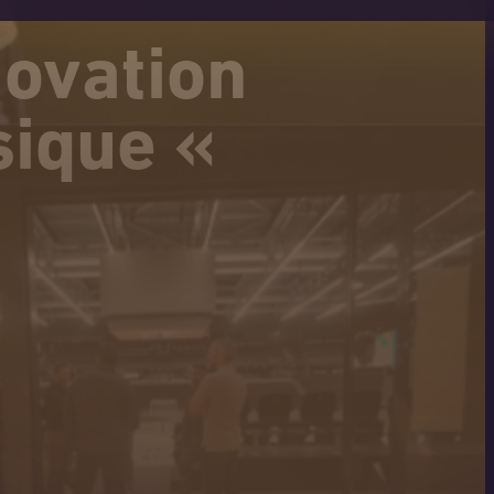
novation
sique «