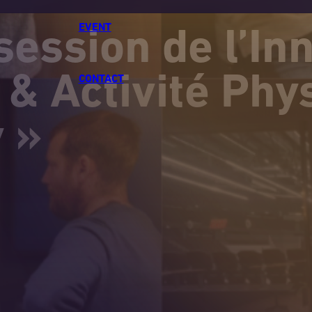
EVENT
session de l’In
 & Activité Phy
CONTACT
 »